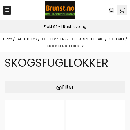
Hopp til innhold
Frakt 99,- | Rask levering
Hjem
/
JAKTUTSTYR
/
LOKKEFLØYTER & LOKKEUTSYR TIL JAKT
/
FUGLEVILT
/
SKOGSFUGLLOKKER
SKOGSFUGLLOKKER
Filter