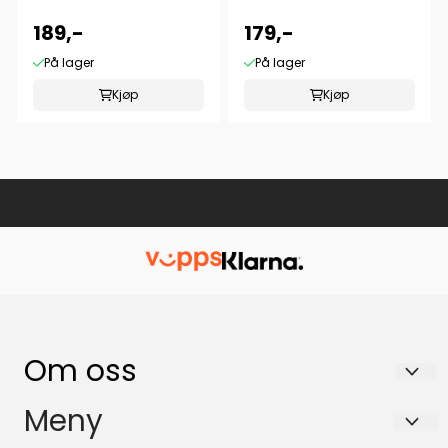
189,-
179,-
På lager
På lager
Kjøp
Kjøp
Om oss
Per-Arne Henriksen
Meny
Starumgutua 111