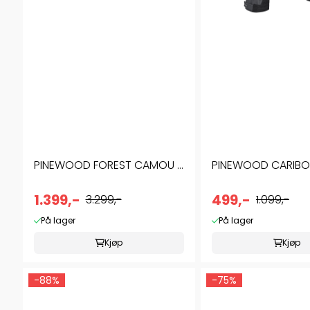
PINEWOOD FOREST CAMOU ...
PINEWOOD CARIBOU 
1.399,-
499,-
3.299,-
1.099,-
På lager
På lager
Kjøp
Kjøp
-88%
-75%