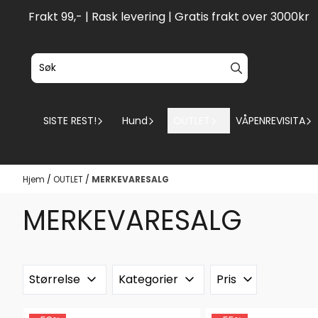
Hopp til innhold
Frakt 99,- | Rask levering | Gratis frakt over 3000kr
SISTE REST!
Hund
OUTLET
VÅPENREVISITA
Hjem
/
OUTLET
/
MERKEVARESALG
MERKEVARESALG
Størrelse
Kategorier
Pris