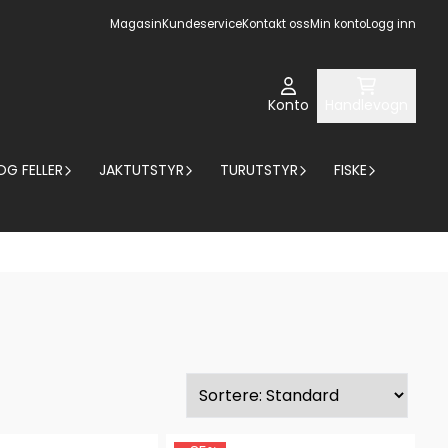
Magasin
Kundeservice
Kontakt oss
Min konto
Logg inn
Konto
Handlevogn
OG FELLER
JAKTUTSTYR
TURUTSTYR
FISKE