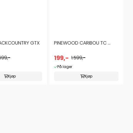
BACKCOUNTRY GTX
PINEWOOD CARIBOU TC ...
199,-
.699,-
1.599,-
På lager
Kjøp
Kjøp