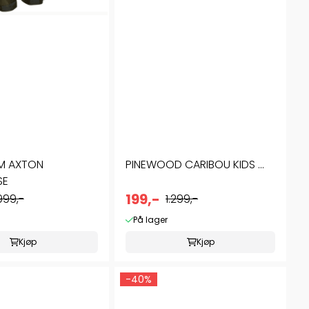
M AXTON
PINEWOOD CARIBOU KIDS ...
SE
199,-
.999,-
1.299,-
På lager
Kjøp
Kjøp
-40%