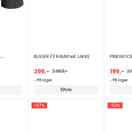
..
BLASER F3 RAMshell JAKKE
PINEWOOD 
299,-
199,-
2.563,-
2.
På lager
På lager
Kjøp
-87%
-53%