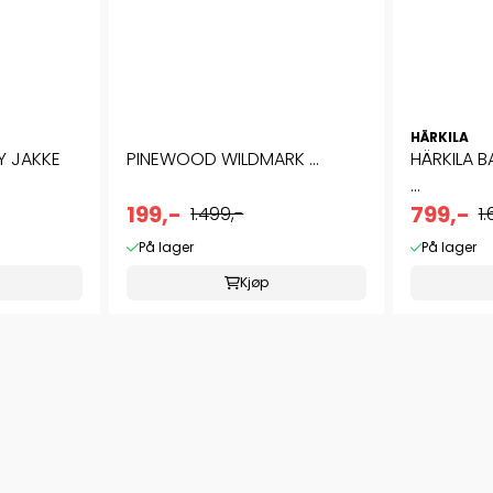
HÄRKILA
Y JAKKE
PINEWOOD WILDMARK ...
HÄRKILA 
...
199,-
799,-
1.499,-
1
På lager
På lager
Kjøp