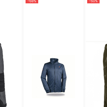
-68%
-50%