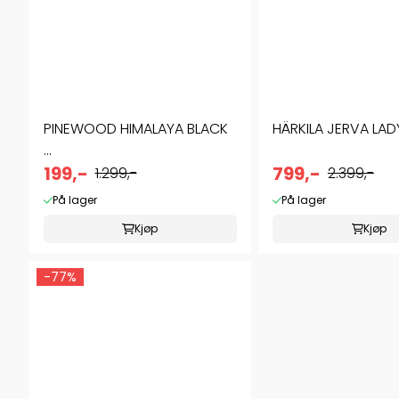
PINEWOOD HIMALAYA BLACK
HÄRKILA JERVA LAD
...
199,-
799,-
1.299,-
2.399,-
På lager
På lager
Kjøp
Kjøp
-77%