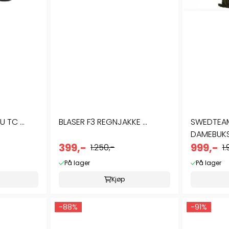
TC ...
BLASER F3 REGNJAKKE ...
SWEDTEA
DAMEBUK
399,-
999,-
1.250,-
1
På lager
På lager
Kjøp
-88%
-91%