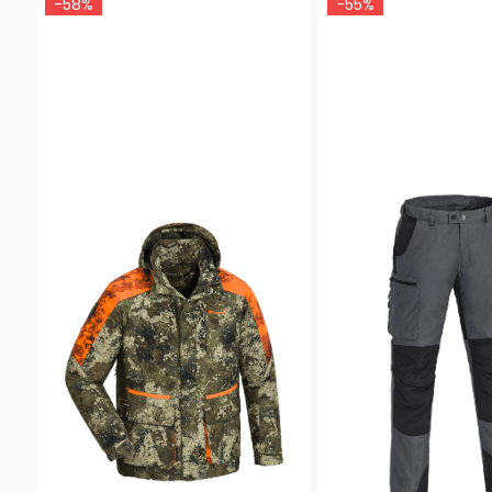
-58%
-55%