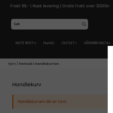
Hopp til innhold
Frakt 99,- | Rask levering | Gratis frakt over 3000kr
SISTE REST!
Hund
OUTLET
VÅPENREVISITA
Hjem
/
Innhold i handlekurven
Handlekurv
Handlekurven din er tom.