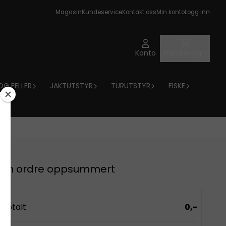
Magasin
Kundeservice
Kontakt oss
Min konto
Logg inn
Konto
Handlevogn
OG FELLER
JAKTUTSTYR
TURUTSTYR
FISKE
Din ordre oppsummert
Totalt
0,-