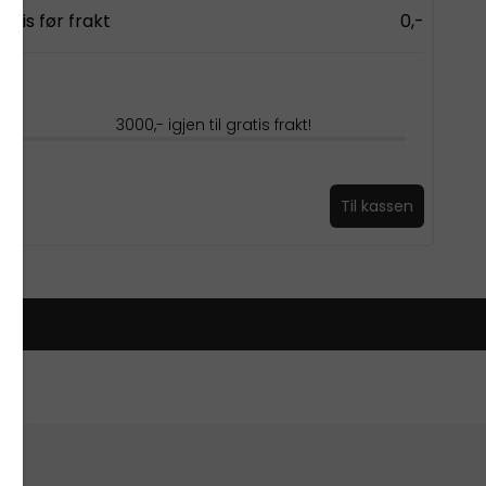
Pris før frakt
0,-
3000,- igjen til gratis frakt!
Til kassen