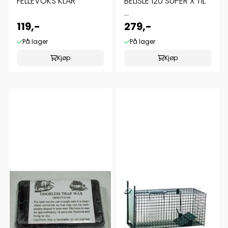
FELLEVOKS KLAR
BELISLE 120 SUPER X TIL
...
119,-
279,-
På lager
På lager
Kjøp
Kjøp