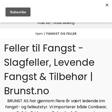
Hopp til innhold
Frakt 99,- | Rask levering
Hjem
/
FANGST OG FELLER
Feller til Fangst -
Slagfeller, Levende
Fangst & Tilbehør |
Brunst.no
BRUNST AS har gjennom flere år vært ledende inn
fangst- og felleutstyr. Vi importerer både Conibear,