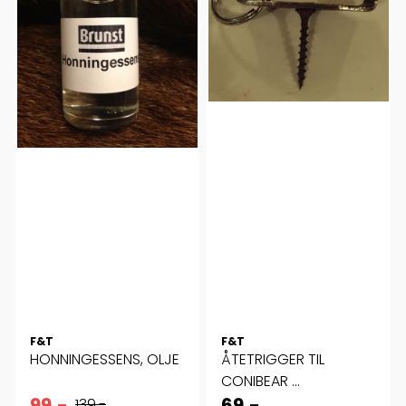
F&T
F&T
HONNINGESSENS, OLJE
ÅTETRIGGER TIL
CONIBEAR ...
99,-
69,-
139,-