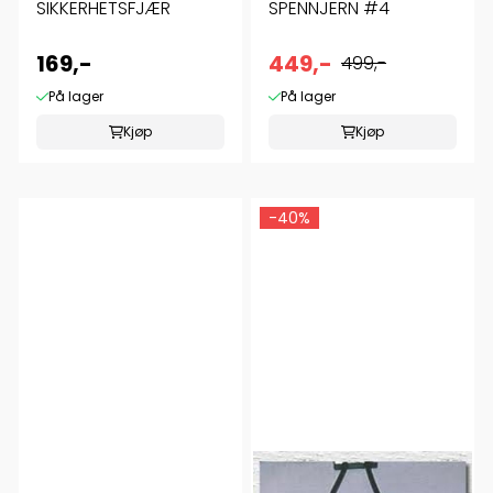
SIKKERHETSFJÆR
SPENNJERN #4
169,-
449,-
499,-
På lager
På lager
Kjøp
Kjøp
-40%