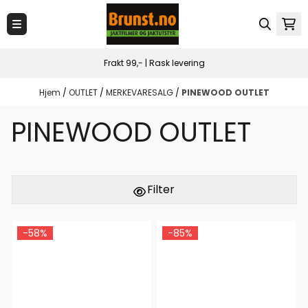
Hopp til innhold
Frakt 99,- | Rask levering
Hjem
/
OUTLET
/
MERKEVARESALG
/
PINEWOOD OUTLET
PINEWOOD OUTLET
Filter
-58%
-85%