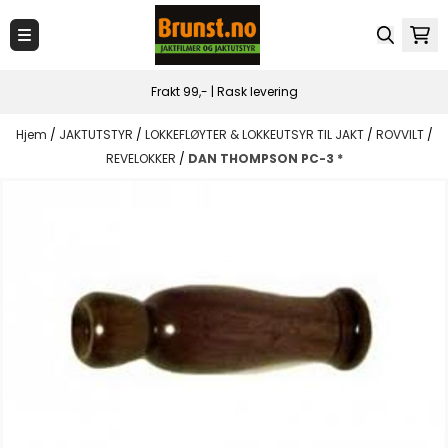
Hopp til innhold
Frakt 99,- | Rask levering
Hjem
/
JAKTUTSTYR
/
LOKKEFLØYTER & LOKKEUTSYR TIL JAKT
/
ROVVILT
/
REVELOKKER
/
DAN THOMPSON PC-3 *