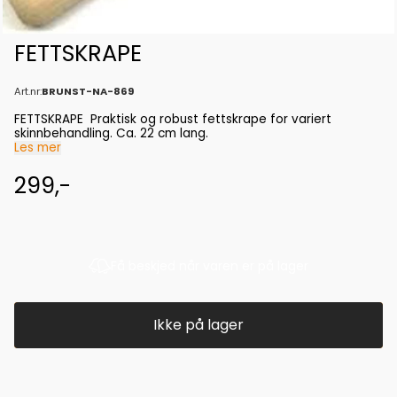
FETTSKRAPE
Art.nr:
BRUNST-NA-869
FETTSKRAPE Praktisk og robust fettskrape for variert
skinnbehandling. Ca. 22 cm lang.
Les mer
299,-
Få beskjed når varen er på lager
Ikke på lager