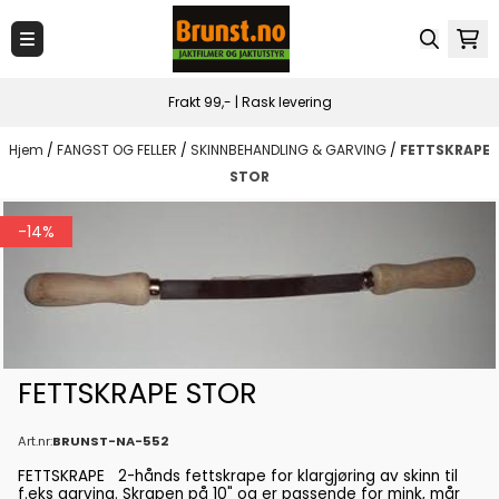
Hopp til innhold
Frakt 99,- | Rask levering
Hjem
/
FANGST OG FELLER
/
SKINNBEHANDLING & GARVING
/
FETTSKRAPE
STOR
-14%
FETTSKRAPE STOR
Art.nr:
BRUNST-NA-552
FETTSKRAPE 2-hånds fettskrape for klargjøring av skinn til
f.eks garving. Skrapen på 10" og er passende for mink, mår