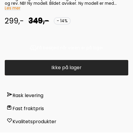
og rev. NB! Ny modell. Bildet avviker. Ny modell er med
plasthåndtak
Les mer
299,-
349,-
- 14%
Få beskjed når varen er på lager
Ikke på lager
Rask levering
Fast fraktpris
Kvalitetsprodukter