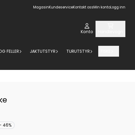
Magasin
Kundeservice
Kontakt oss
Min konto
Logg inn
Konto
Handlevogn
OG FELLER
JAKTUTSTYR
TURUTSTYR
FISKE
ke
- 46%