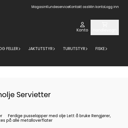
Magasin
Kundeservice
Kontakt oss
Min konto
Logg inn
Konto
Handlevogn
OG FELLER
JAKTUTSTYR
TURUTSTYR
FISKE
lje Servietter
ører,
skytter Kan brukes på alle metalloverflater