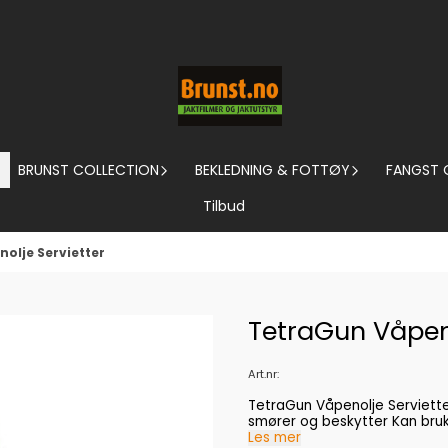
BRUNST COLLECTION
BEKLEDNING & FOTTØY
FANGST 
Tilbud
olje Servietter
TetraGun Våpeno
Art.nr:
TetraGun Våpenolje Servietter Ferdige pusselapper med olje Lett å bruke Rengj
smører og be
Les mer