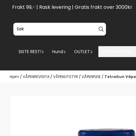
Hopp til innhold
Frakt 99,- | Rask levering | Gratis frakt over 3000kr
SISTE REST!
Hund
OUTLET
VÅPENREVISITA
Hjem
/
VÅPENREVISITA
/
VÅPENUTSTYR
/
VÅPENPLEIE
/
TetraGun Våpen