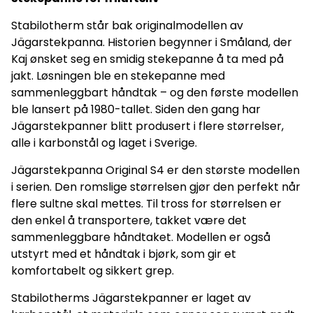
kantene. Over tid blir den mørkere og får enda bedre
egenskaper.
Stabilotherm står bak originalmodellen av
Jägarstekpanna. Historien begynner i Småland, der
Kaj ønsket seg en smidig stekepanne å ta med på
jakt. Løsningen ble en stekepanne med
sammenleggbart håndtak – og den første modellen
ble lansert på 1980-tallet. Siden den gang har
Jägarstekpanner blitt produsert i flere størrelser,
alle i karbonstål og laget i Sverige.
Jägarstekpanna Original S4 er den største modellen
i serien. Den romslige størrelsen gjør den perfekt når
flere sultne skal mettes. Til tross for størrelsen er
den enkel å transportere, takket være det
sammenleggbare håndtaket. Modellen er også
utstyrt med et håndtak i bjørk, som gir et
komfortabelt og sikkert grep.
Stabilotherms Jägarstekpanner er laget av