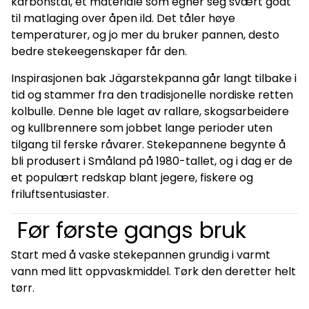
karbonstål, et materiale som egner seg svært godt
til matlaging over åpen ild. Det tåler høye
temperaturer, og jo mer du bruker pannen, desto
bedre stekeegenskaper får den.
Inspirasjonen bak Jägarstekpanna går langt tilbake i
tid og stammer fra den tradisjonelle nordiske retten
kolbulle. Denne ble laget av rallare, skogsarbeidere
og kullbrennere som jobbet lange perioder uten
tilgang til ferske råvarer. Stekepannene begynte å
bli produsert i Småland på 1980-tallet, og i dag er de
et populært redskap blant jegere, fiskere og
friluftsentusiaster.
Før første gangs bruk
Start med å vaske stekepannen grundig i varmt
vann med litt oppvaskmiddel. Tørk den deretter helt
tørr.