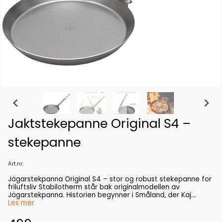
Jaktstekepanne Original S4 –
stekepanne
Art.nr:
Jägarstekpanna Original S4 – stor og robust stekepanne for
friluftsliv Stabilotherm står bak originalmodellen av
Jägarstekpanna. Historien begynner i Småland, der Kaj
ønsket seg en smidig stekepanne å ta med på jakt.
Les mer
Løsningen ble en stekepanne med sammenleggbart håndtak
– og den første modellen ble lansert på 1980-tallet. Siden