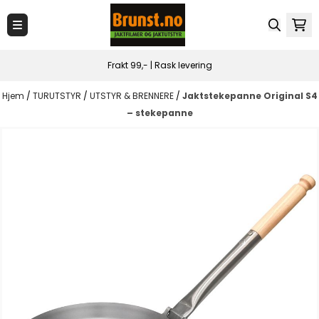
Hopp til innhold
Frakt 99,- | Rask levering
Hjem
/
TURUTSTYR
/
UTSTYR & BRENNERE
/
Jaktstekepanne Original S4
– stekepanne