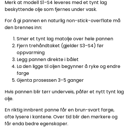
Merk at modell S1–S4 leveres med et tynt lag
beskyttende olje som fjernes under vask.
For å gi pannen en naturlig non-stick-overflate må
den brennes inn:
Smør et tynt lag matolje over hele pannen
Fjern trehåndtaket (gjelder S3–S4) før
oppvarming
Legg pannen direkte i bålet
La den ligge til oljen begynner å ryke og endre
farge
Gjenta prosessen 3–5 ganger
Hvis pannen blir tørr underveis, påfør et nytt tynt lag
olje.
En riktig innbrent panne får en brun-svart farge,
ofte lysere i kantene. Over tid blir den mørkere og
får enda bedre egenskaper.